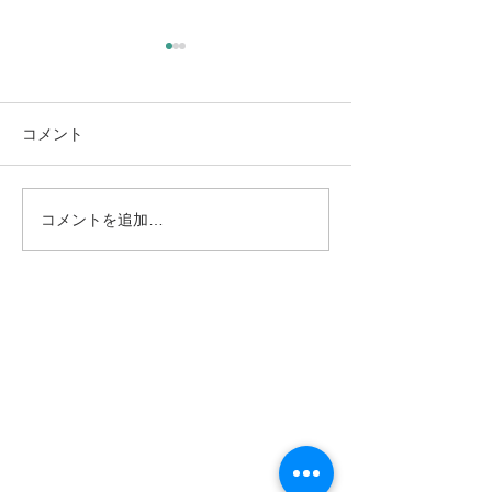
コメント
コメントを追加…
8/13（木）L’instant（ラン
8/11（火・祝
スタン）｜高木日向子、
テ・モロンタ 
ジュネーブ国際音楽コン
リサイタル｜南
クール優勝作を再演
ズエラの至宝が