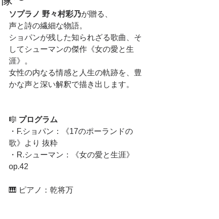
ソプラノ 野々村彩乃
が贈る、
声と詩の繊細な物語。
ショパンが残した知られざる歌曲、そ
してシューマンの傑作《女の愛と生
涯》。
女性の内なる情感と人生の軌跡を、豊
かな声と深い解釈で描き出します。
🎼 
プログラム
・F.ショパン：《17のポーランドの
歌》より 抜粋
・R.シューマン：《女の愛と生涯》
op.42
🎹 ピアノ：乾将万