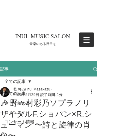
​INUI MUSIC SALON
​音楽のある日常を
記事
全ての記事
乾 将万(Inui Masakazu)
全ての記事
2025年5月29日
読了時間: 1分
🎶 野々村彩乃ソプラノリ
今すぐ始める
サイタルF.ショパン×R.シ
コミュニティ
コンサート情報
ューマン 〜詩と旋律の肖
像〜