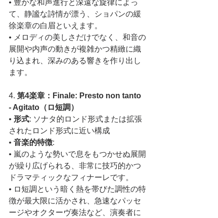
• 豊かな和声進行と深遠な旋律によっ
て、静謐な詩情が漂う、ショパンの緩
徐楽章の白眉といえます。
• メロディの美しさだけでなく、和音の
展開や内声の動きが複雑かつ精緻に織
り込まれ、深みのある響きを作り出し
ます。
4. 
第4楽章：Finale: Presto non tanto 
- Agitato（ロ短調）
• 
形式
: ソナタ的ロンド形式または拡張
されたロンド形式に近い構成
• 
音楽的特徴
:
• 嵐のような勢いで息をもつかせぬ展開
が繰り広げられる、非常に技巧的かつ
ドラマティックなフィナーレです。
• ロ短調という暗く熱を帯びた調性の特
徴が最大限に活かされ、急速なパッセ
ージやオクターヴ奏法など、演奏者に