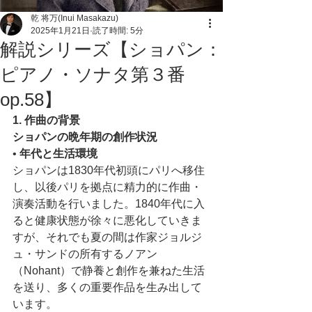
乾 将万(Inui Masakazu)
2025年1月21日
読了時間: 5分
解説シリーズ【ショパン：
ピアノ・ソナタ第３番
op.58】
1. 作曲の背景
ショパンの晩年期の創作状況
• 
年代と生活環境
ショパンは1830年代初頭にパリへ移住
し、以後パリを拠点に精力的に作曲・
演奏活動を行いました。1840年代に入
ると健康状態が徐々に悪化していきま
すが、それでも夏の間は作家ジョルジ
ュ・サンドの所有するノアン
（Nohant）で静養と創作を兼ねた生活
を送り、多くの重要作品を生み出して
います。