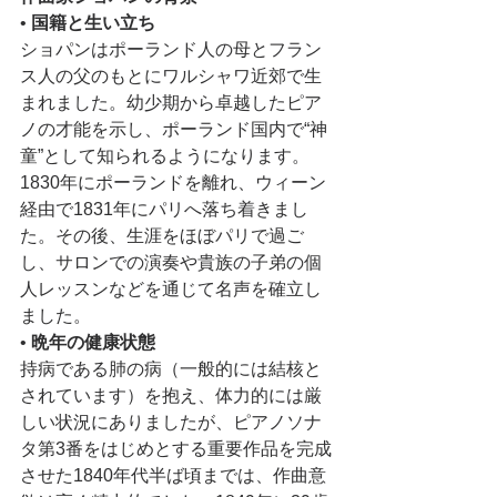
• 
国籍と生い立ち
ショパンはポーランド人の母とフラン
ス人の父のもとにワルシャワ近郊で生
まれました。幼少期から卓越したピア
ノの才能を示し、ポーランド国内で“神
童”として知られるようになります。
1830年にポーランドを離れ、ウィーン
経由で1831年にパリへ落ち着きまし
た。その後、生涯をほぼパリで過ご
し、サロンでの演奏や貴族の子弟の個
人レッスンなどを通じて名声を確立し
ました。
• 
晩年の健康状態
持病である肺の病（一般的には結核と
されています）を抱え、体力的には厳
しい状況にありましたが、ピアノソナ
タ第3番をはじめとする重要作品を完成
させた1840年代半ば頃までは、作曲意