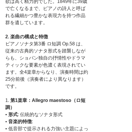
欲は高く精力的でした。1849年に39歳
で亡くなるまで、ピアノの詩人と呼ば
れる繊細かつ豊かな表現力を持つ作品
群を遺しています。
2. 楽曲の構成と特徴
ピアノソナタ第3番 ロ短調 Op.58 は、
従来の古典的ソナタ形式を踏襲しなが
らも、ショパン独自の抒情性やドラマ
ティックな要素が色濃く表現されてい
ます。全4楽章からなり、演奏時間は約
25分前後（演奏者により異なります）
です。
1. 
第1楽章：Allegro maestoso（ロ短
調）
• 
形式
: 伝統的なソナタ形式
• 
音楽的特徴
:
• 低音部で提示される力強い主題によっ