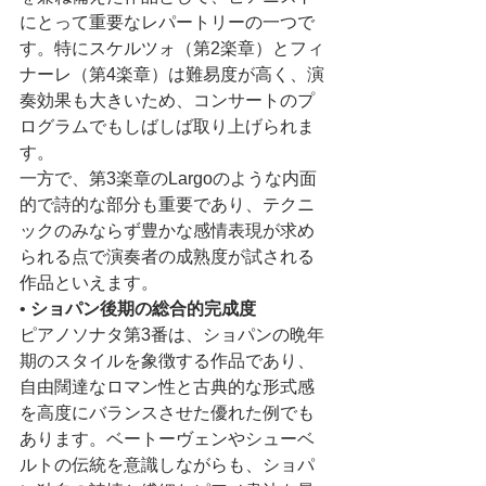
にとって重要なレパートリーの一つで
す。特にスケルツォ（第2楽章）とフィ
ナーレ（第4楽章）は難易度が高く、演
奏効果も大きいため、コンサートのプ
ログラムでもしばしば取り上げられま
す。
一方で、第3楽章のLargoのような内面
的で詩的な部分も重要であり、テクニ
ックのみならず豊かな感情表現が求め
られる点で演奏者の成熟度が試される
作品といえます。
• 
ショパン後期の総合的完成度
ピアノソナタ第3番は、ショパンの晩年
期のスタイルを象徴する作品であり、
自由闊達なロマン性と古典的な形式感
を高度にバランスさせた優れた例でも
あります。ベートーヴェンやシューベ
ルトの伝統を意識しながらも、ショパ