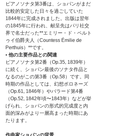
ピアノソナタ第3番は、ショパンがまだ
比較的安定した日々を過ごしていた
1844年に完成されました。出版は翌年
の1845年に行われ、献呈先はパリ社交
界で名士だった**エミリー・ド・ペルト
ゥイ伯爵夫人（Countess Émilie de 
Perthuis）**です。
• 
他の主要作品との関連
ピアノソナタ第2番（Op.35, 1839年）
に続く、ショパン最後のソナタ作品と
なるのがこの第3番（Op.58）です。同
時期の作品としては、幻想ポロネーズ
（Op.61, 1846年）やバラード第4番
（Op.52, 1842年頃〜1843年）などが挙
げられ、ショパンの形式的完成度と内
面的深みがより一層高まった時期にあ
たります。
作曲家ショパンの背景