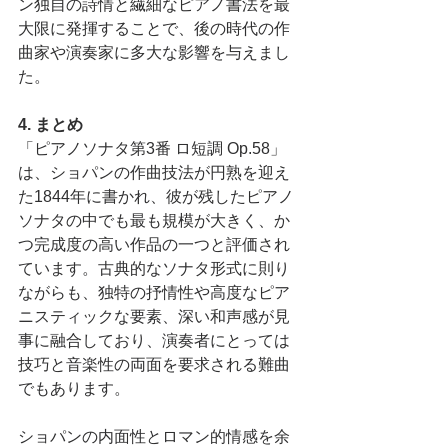
ン独自の詩情と繊細なピアノ書法を最
大限に発揮することで、後の時代の作
曲家や演奏家に多大な影響を与えまし
た。
4. まとめ
「ピアノソナタ第3番 ロ短調 Op.58」
は、ショパンの作曲技法が円熟を迎え
た1844年に書かれ、彼が残したピアノ
ソナタの中でも最も規模が大きく、か
つ完成度の高い作品の一つと評価され
ています。古典的なソナタ形式に則り
ながらも、独特の抒情性や高度なピア
ニスティックな要素、深い和声感が見
事に融合しており、演奏者にとっては
技巧と音楽性の両面を要求される難曲
でもあります。
ショパンの内面性とロマン的情感を余