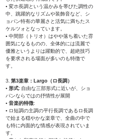
• 変ホ長調という温かみを帯びた調性の
中、跳躍的なリズムや装飾音など、シ
ョパン特有の華麗さと活気に満ちたス
ケルツォとなっています。
• 中間部（トリオ）はやや落ち着いた雰
囲気になるものの、全体的には流麗で
優雅というよりは躍動的で、超絶技巧
を要求される場面が多いのも特徴で
す。
3. 
第3楽章：Largo（ロ長調）
• 
形式
: 自由な三部形式に近いが、ショ
パンならではの抒情性が展開
• 
音楽的特徴
:
• ロ短調の主調の平行長調であるロ長調
で始まる穏やかな楽章で、全曲の中で
も特に内面的な情感が表現されていま
す。