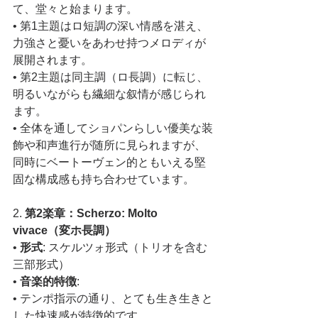
て、堂々と始まります。
• 第1主題はロ短調の深い情感を湛え、
力強さと憂いをあわせ持つメロディが
展開されます。
• 第2主題は同主調（ロ長調）に転じ、
明るいながらも繊細な叙情が感じられ
ます。
• 全体を通してショパンらしい優美な装
飾や和声進行が随所に見られますが、
同時にベートーヴェン的ともいえる堅
固な構成感も持ち合わせています。
2. 
第2楽章：Scherzo: Molto 
vivace（変ホ長調）
• 
形式
: スケルツォ形式（トリオを含む
三部形式）
• 
音楽的特徴
:
• テンポ指示の通り、とても生き生きと
した快速感が特徴的です。