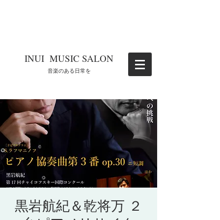
​INUI MUSIC SALON
​音楽のある日常を
黒岩航紀＆乾将万 ２