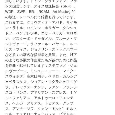
加しています。ドイツ・グラモフォン、フラ
ンス国営ラジオ、スイス放送協会（SRF）、
WDR、SWR、BR、IRCAM、Art Musicなど
の放送・レーベルにて録音も行っています。
これまでに、クラウディオ・アバド、サイモ
ン・ラトル、ハインツ・ホリガー、クシシュ
トフ・ペンデレツキ、エサ＝ペッカ・サロネ
ン、グスターボ・ドゥダメル、ブルーノ・マ
ントヴァーニ、ラファエル・パヤーレ、ルー
カス・フィス、ジョナサン・ストックハマー
など多くの著名な指揮者と共演。また、以下
のような多数の作曲家たちが彼のために作品
を作曲・献呈しています：ステファノ・ジェ
ルヴァゾーニ、ミシェル・ロート、マイク・
スヴォボダ、高木日向子、ペドロ・ガルシア
＝ベラスケス、ジョアン・マグラネ＝フィゲ
ラ、アレックス・ナンテ、フアン・フランシ
スコ・サンス、アドリアン・スアレス、ミゲ
ル・ファリアス、アルトゥーロ・フエンテ
ス、ヘルガ・アリアス、トビアス・クレブ
ス、アンナ・ソワ、クォン・ギッピ、ミルト
ゥル・エスカローナ＝ミハレス、ビクトル・