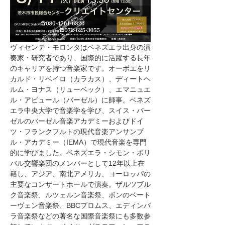
ヴィセンテ・モロンタはベネズエラ出身の演
奏家・研究者であり、国際的に活躍する長年
のキャリアを持つ音楽家です。オーボエをリ
カルド・リベイロ（カラカス）、ディートヘ
ルム・ヨナス（リューベック）、エマニュエ
ル・アビュール（バーゼル）に師事。ベネズ
エラ中央大学で音楽学を学び、スイス・バー
ゼルのバーゼル音楽アカデミーおよびドイ
ツ・フランクフルトの現代音楽アンサンブ
ル・アカデミー（IEMA）で現代音楽を専門
的に学びました。ベネズエラ・シモン・ボリ
バル交響楽団のメンバーとして12年以上在
籍し、アジア、南北アメリカ、ヨーロッパの
主要なコンサートホールで演奏。ザルツブル
ク音楽祭、ルツェルン音楽祭、ボンのベート
ーヴェン音楽祭、BBCプロムス、エディンバ
ラ音楽祭などの著名な国際音楽祭にも多数参