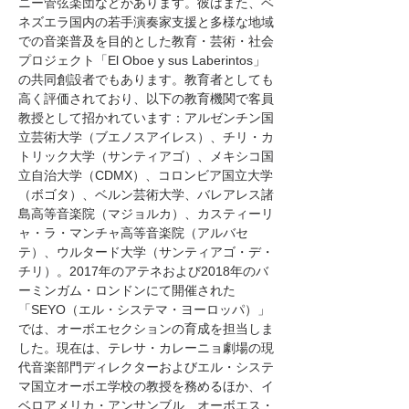
ニー管弦楽団などがあります。彼はまた、ベ
ネズエラ国内の若手演奏家支援と多様な地域
での音楽普及を目的とした教育・芸術・社会
プロジェクト「El Oboe y sus Laberintos」
の共同創設者でもあります。教育者としても
高く評価されており、以下の教育機関で客員
教授として招かれています：アルゼンチン国
立芸術大学（ブエノスアイレス）、チリ・カ
トリック大学（サンティアゴ）、メキシコ国
立自治大学（CDMX）、コロンビア国立大学
（ボゴタ）、ベルン芸術大学、バレアレス諸
島高等音楽院（マジョルカ）、カスティーリ
ャ・ラ・マンチャ高等音楽院（アルバセ
テ）、ウルタード大学（サンティアゴ・デ・
チリ）。2017年のアテネおよび2018年のバ
ーミンガム・ロンドンにて開催された
「SEYO（エル・システマ・ヨーロッパ）」
では、オーボエセクションの育成を担当しま
した。現在は、テレサ・カレーニョ劇場の現
代音楽部門ディレクターおよびエル・システ
マ国立オーボエ学校の教授を務めるほか、イ
ベロアメリカ・アンサンブル、オーボエス・