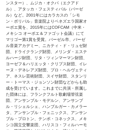
ンスター）、ムジカ・オクパ（エクアド
ル）、アタッカ・フェスティバル（バーゼ
ル）など。2001年にはカラカスの「シモ
ン・ボリバル」音楽院よりベネズエラ国家オ
ーボエ賞を、2015年にはCOFCAM（中米・
メキシコ オーボエ＆ファゴット会議）にて
マリゴー第1賞を受賞。バーゼル市、バーゼ
ル音楽アカデミー、ニカティ・ド・リュゼ財
団、ドライクラング財団、メリンダ・エステ
ルハージ財団、リタ・ツィンマーマン財団、
ヨーゼフ＆ハリエッタ・クリプス財団、イレ
ーヌ・デネレアズ財団、プロ・ヘルヴェティ
ア、ネスレ芸術財団、スイサ財団、スタンリ
ー・トーマス・ジョンソン財団などからも助
成を受けています。これまでに共演・所属し
た団体には、フランクフルト歌劇場管弦楽
団、アンサンブル・モデルン、アンサンブ
ル・リシェルシェ、ハンブルガー・カメラー
タ、アンサンブル・フェニックス、アンサン
ブル・プロトン、テンポ・コネックス、メキ
シコ国立交響楽団、ハリスコ・フィルハーモ