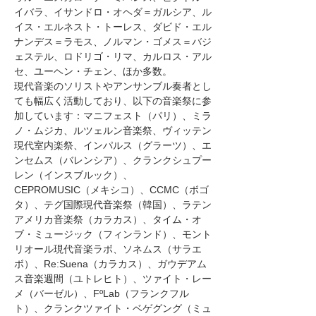
イバラ、イサンドロ・オヘダ＝ガルシア、ル
イス・エルネスト・トーレス、ダビド・エル
ナンデス＝ラモス、ノルマン・ゴメス＝バジ
ェステル、ロドリゴ・リマ、カルロス・アル
セ、ユーヘン・チェン、ほか多数。
現代音楽のソリストやアンサンブル奏者とし
ても幅広く活動しており、以下の音楽祭に参
加しています：マニフェスト（パリ）、ミラ
ノ・ムジカ、ルツェルン音楽祭、ヴィッテン
現代室内楽祭、インパルス（グラーツ）、エ
ンセムス（バレンシア）、クランクシュプー
レン（インスブルック）、
CEPROMUSIC（メキシコ）、CCMC（ボゴ
タ）、テグ国際現代音楽祭（韓国）、ラテン
アメリカ音楽祭（カラカス）、タイム・オ
ブ・ミュージック（フィンランド）、モント
リオール現代音楽ラボ、ソネムス（サラエ
ボ）、Re:Suena（カラカス）、ガウデアム
ス音楽週間（ユトレヒト）、ツァイト・レー
メ（バーゼル）、FºLab（フランクフル
ト）、クランクツァイト・ベゲグング（ミュ