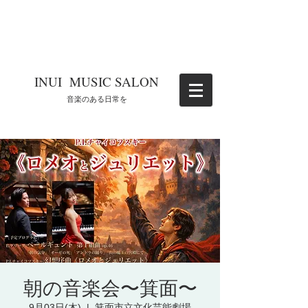
​INUI MUSIC SALON
​音楽のある日常を
朝の音楽会〜箕面〜
9月03日(木)
  |  
箕面市立文化芸能劇場