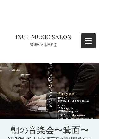
​INUI MUSIC SALON
​音楽のある日常を
朝の音楽会〜箕面〜
3月26日(水)
  |  
箕面市立文化芸能劇場 小ホ