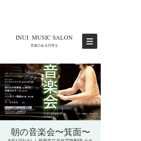
​INUI MUSIC SALON
​音楽のある日常を
朝の音楽会〜箕面〜
8月17日(土)
  |  
箕面市立文化芸能劇場 小ホ