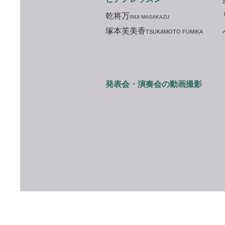
乾将万
INUI MASAKAZU
塚本芙美香
TSUKAMOTO FUMIKA
​発表会・演奏会の動画撮影