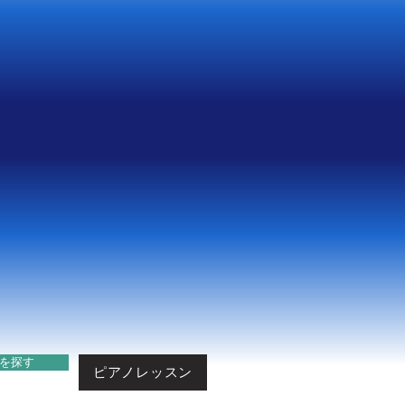
o
o
。
を探す
ピアノレッスン