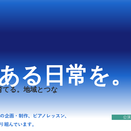
Hell
Hell
ある日常を
育てる。地域とつな
上の企画・制作、ピアノレッスン、
公演
り組んでいます​。