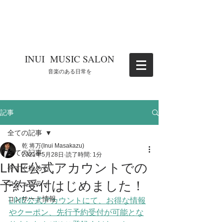
​INUI MUSIC SALON
​音楽のある日常を
記事
全ての記事
乾 将万(Inui Masakazu)
全ての記事
2021年5月28日
読了時間: 1分
LINE公式アカウントでの
今すぐ始める
予約受付はじめました！
コミュニティ
コンサート情報
LINE公式アカウントにて、お得な情報
やクーポン、先行予約受付が可能とな