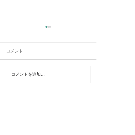
コメント
コメントを追加…
8/13（木）L’instant（ラン
8/11（火・祝
スタン）｜高木日向子、
テ・モロンタ 
ジュネーブ国際音楽コン
リサイタル｜南
クール優勝作を再演
ズエラの至宝が