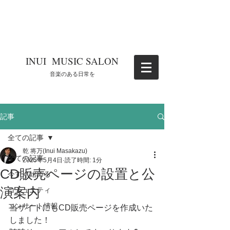
​INUI MUSIC SALON
​音楽のある日常を
記事
全ての記事
乾 将万(Inui Masakazu)
全ての記事
2025年5月4日
読了時間: 1分
CD販売ページの設置と公
今すぐ始める
演案内
コミュニティ
コンサート情報
当サイトにもCD販売ページを作成いた
しました！