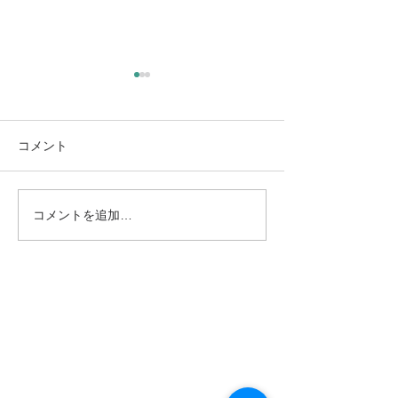
コメント
コメントを追加…
8/13（木）L’instant（ラン
8/11（火・祝
スタン）｜高木日向子、
テ・モロンタ 
ジュネーブ国際音楽コン
リサイタル｜南
クール優勝作を再演
ズエラの至宝が