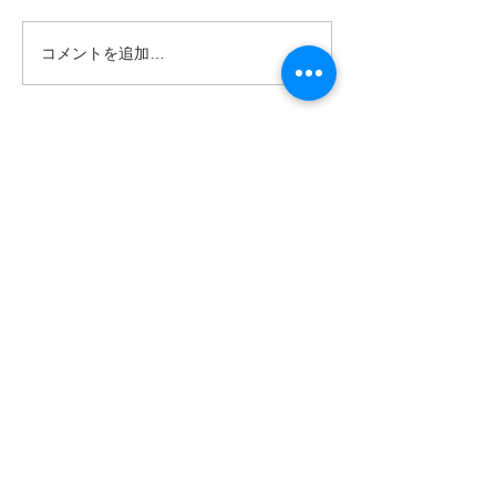
れる時期となりました。 年度
最後のコンサートを終えつ
コメントを追加…
社会人向けピア
つ、同時に次年度冒頭から控
のコツ
えている公演・授業の準備に
追われる日々を過ごしていま
す。 この時期は、演奏活動と
並行して、もう一つ大きな節
目が訪れます。それが、生徒
たちの進路の決定です。 今年
は、中学生の頃から指導して
きた2人の生徒が、それぞれ
京都市立芸術大学、そして大
阪教育大学という国公立大学
に、