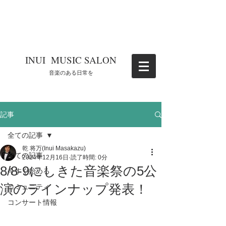
​INUI MUSIC SALON
​音楽のある日常を
記事
全ての記事
乾 将万(Inui Masakazu)
全ての記事
2024年12月16日
読了時間: 0分
8/8-9にしきた音楽祭の5公
今すぐ始める
演のラインナップ発表！
コミュニティ
コンサート情報