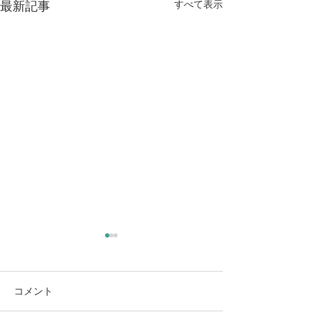
すべて表示
最新記事
新年度を前にして（大阪
教育大・京都市立芸大合
格！）
3月も終わりに近づき、新年
コメント
度の気配がはっきりと感じら