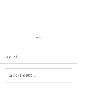
コメント
コメントを追加…
8/13（木）L’instant（ラン
8/11（火・祝
スタン）｜高木日向子、
テ・モロンタ 
ジュネーブ国際音楽コン
リサイタル｜南
クール優勝作を再演
ズエラの至宝が