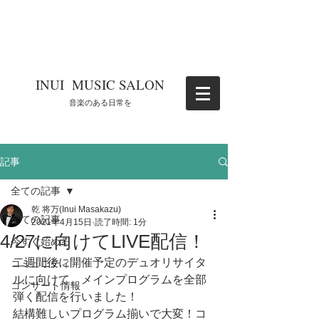
​INUI MUSIC SALON
​音楽のある日常を
記事
全ての記事
乾 将万(Inui Masakazu)
全ての記事
2021年4月15日
読了時間: 1分
4/27に向けてLIVE配信！
今すぐ始める
二週間後に開催予定のデュオリサイタ
コミュニティ
ルに向けて、メインプログラムを全部
コンサート情報
弾く配信を行いました！
結構難しいプログラム揃いで大変！コ