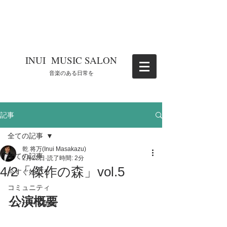
​INUI MUSIC SALON
​音楽のある日常を
記事
全ての記事
乾 将万(Inui Masakazu)
全ての記事
2月22日
読了時間: 2分
4/2「傑作の森」vol.5
今すぐ始める
コミュニティ
公演概要
コンサート情報