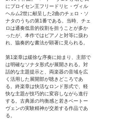
にプロイセン王フリードリヒ・ヴィル
ヘルム2世に献呈した2曲のチェロ・ソ
ナタのうちの第1番である。当時、チェ
ロは通奏低音的役割を担うことが多か
ったが、本作ではピアノと対等に扱わ
れ、協奏的な書法が顕著に見られる。
第1楽章は緩徐な序奏に始まり、主部で
は明確なソナタ形式が展開される。対
話的な主題提示と、両楽器の音域を広
く活用した展開部が聴きどころであ
る。終楽章は快活なロンド形式で、軽
快な主題が技巧的に変容しながら進行
する。古典派の均衡感と若きベートー
ヴェンの実験精神が交差する作品であ
る。