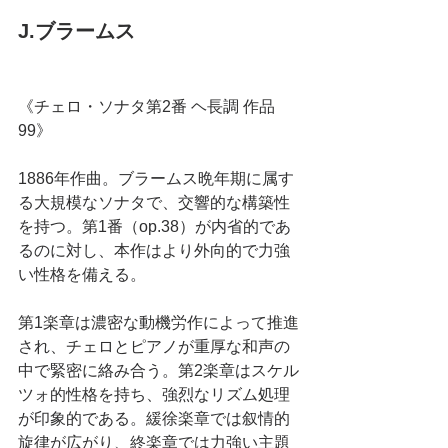
J.ブラームス
《チェロ・ソナタ第2番 ヘ長調 作品
99》
1886年作曲。ブラームス晩年期に属す
る大規模なソナタで、交響的な構築性
を持つ。第1番（op.38）が内省的であ
るのに対し、本作はより外向的で力強
い性格を備える。
第1楽章は濃密な動機労作によって推進
され、チェロとピアノが重厚な和声の
中で緊密に絡み合う。第2楽章はスケル
ツォ的性格を持ち、強烈なリズム処理
が印象的である。緩徐楽章では叙情的
旋律が広がり、終楽章では力強い主題