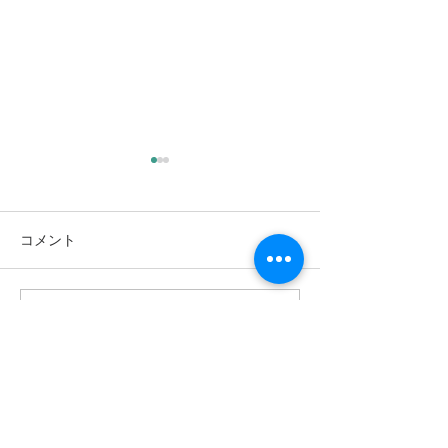
コメント
コメントを追加…
8/13（木）L’instant（ラン
8/11（火・祝
スタン）｜高木日向子、
テ・モロンタ 
ジュネーブ国際音楽コン
リサイタル｜南
クール優勝作を再演
ズエラの至宝が