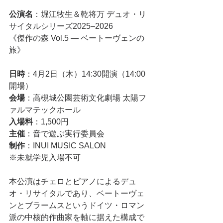
公演名
：堀江牧生＆乾将万 デュオ・リ
サイタルシリーズ2025–2026
《傑作の森 Vol.5 ― ベートーヴェンの
旅》
日時
：4月2日（木）14:30開演（14:00
開場）
会場
：高槻城公園芸術文化劇場 太陽フ
ァルマテックホール
入場料
：1,500円
主催
：音で遊ぶ実行委員会
制作
：INUI MUSIC SALON
※未就学児入場不可
本公演はチェロとピアノによるデュ
オ・リサイタルであり、ベートーヴェ
ンとブラームスというドイツ・ロマン
派の中核的作曲家を軸に据えた構成で