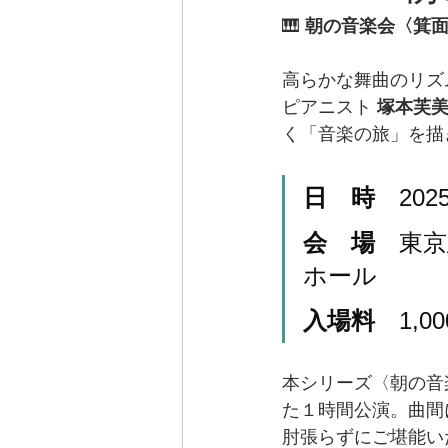
🎹 
朝の音楽会〈箕面
高らかな舞曲のリズ
ピアニスト 
塚本芙
く「音楽の旅」を描
日　時
　202
会　場
　東京
ホール
入場料
　1,
本シリーズ〈朝の音
た１時間公演。曲間
肘張らずにご堪能い