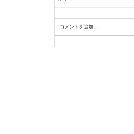
コメントを追加…
ART新聞【夏号】茨木魅力発
信プロジェクト特別号