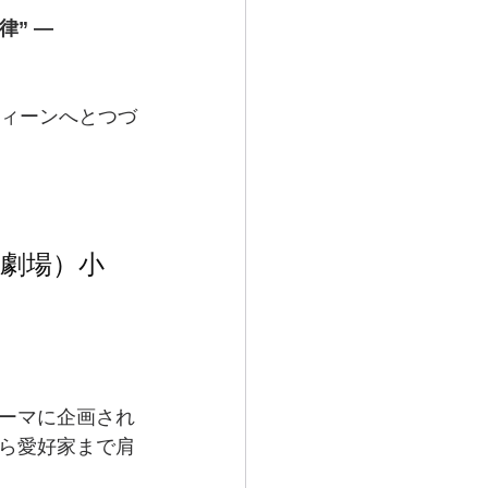
” —
ウィーンへとつづ
能劇場）小
ーマに企画され
ら愛好家まで肩