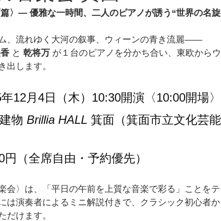
篇〉— 優雅な一時間、二人のピアノが誘う“世界の名旋律
ム、流れゆく大河の叙事、ウィーンの青き流麗――
美香
 と 
乾将万
 が１台のピアノを分かち合い、東欧から
き出します。
5年12月4日（木）10:30開演〈10:00開場〉
建物 
Brillia HALL
 箕面（箕面市立文化芸
000円（全席自由・予約優先）
楽会〉は、「平日の午前を上質な音楽で彩る」ことをテ
には演奏者によるミニ解説付きで、クラシック初心者か
ただけます。