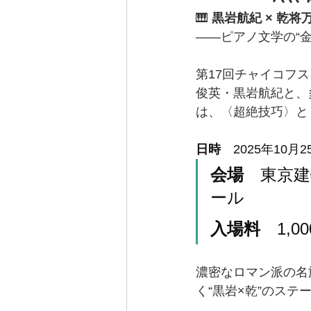
🎹 
黒岩航紀 × 乾
――ピアノ文学の“
第17回チャイコフ
俊英・黒岩航紀と、
は、〈超絶技巧〉と
日時
　2025年10月
会場
　東京建
ール
入場料
　1,
濃密なロマン派の名
く“黒岩×乾”のス