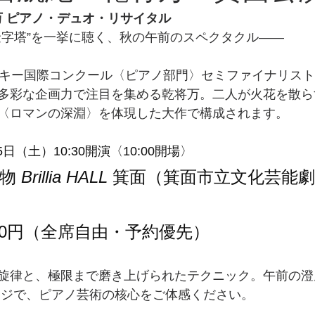
将万 ピアノ・デュオ・リサイタル
金字塔”を一挙に聴く、秋の午前のスペクタクル――
スキー国際コンクール〈ピアノ部門〉セミファイナリス
多彩な企画力で注目を集める乾将万。二人が火花を散ら
〈ロマンの深淵〉を体現した大作で構成されます。
25日（土）10:30開演〈10:00開場〉
物 
Brillia HALL
 箕面（箕面市立文化芸能
000円（全席自由・予約優先）
旋律と、極限まで磨き上げられたテクニック。午前の澄
テージで、ピアノ芸術の核心をご体感ください。