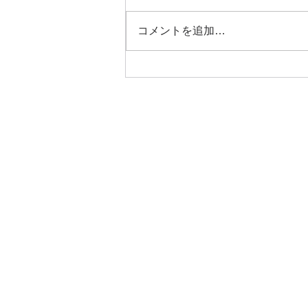
コメントを追加…
8/22（土）Future Classics
Vol.5｜鈴木謙一郎ピアノ・リ
サイタル with 乾 将万