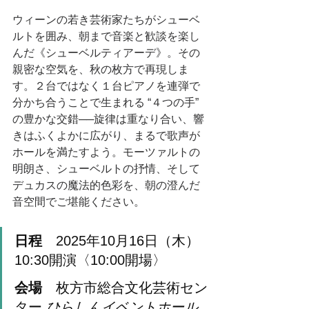
ウィーンの若き芸術家たちがシューベ
ルトを囲み、朝まで音楽と歓談を楽し
んだ《シューベルティアーデ》。その
親密な空気を、秋の枚方で再現しま
す。２台ではなく１台ピアノを連弾で
分かち合うことで生まれる “４つの手” 
の豊かな交錯──旋律は重なり合い、響
きはふくよかに広がり、まるで歌声が
ホールを満たすよう。モーツァルトの
明朗さ、シューベルトの抒情、そして
デュカスの魔法的色彩を、朝の澄んだ
音空間でご堪能ください。
日程
　2025年10月16日（木）
10:30開演〈10:00開場〉
会場
　枚方市総合文化芸術セン
ター 
ひらしんイベントホール