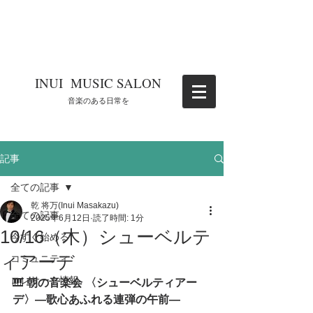
​INUI MUSIC SALON
​音楽のある日常を
記事
全ての記事
乾 将万(Inui Masakazu)
全ての記事
2025年6月12日
読了時間: 1分
10/16（木）シューベルテ
今すぐ始める
ィアーデ
コミュニティ
コンサート情報
🎹 
朝の音楽会 〈シューベルティアー
デ〉—歌心あふれる連弾の午前—