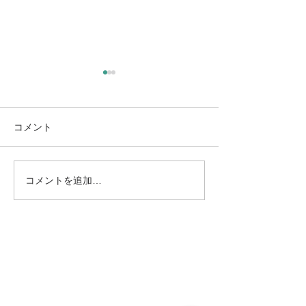
コメント
コメントを追加…
8/30（日）傑作の森 Vol.6
8/29（土）傑作の森
｜堀江牧生＆乾 将万―フ
｜堀江牧生＆乾
ランスとハンガリーをめ
ートーヴェンの
ぐるチェロ