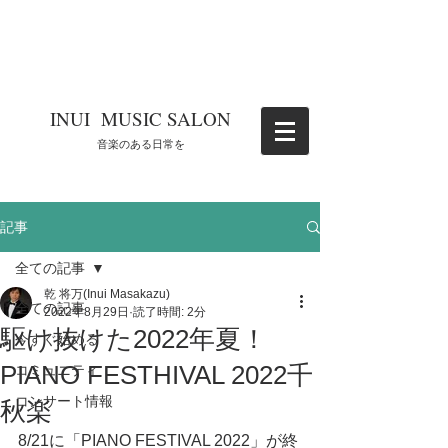
​INUI MUSIC SALON
​音楽のある日常を
記事
全ての記事
乾 将万(Inui Masakazu)
全ての記事
2022年8月29日
読了時間: 2分
駆け抜けた2022年夏！
今すぐ始める
PIANO FESTHIVAL 2022千
コミュニティ
コンサート情報
秋楽
8/21に「PIANO FESTIVAL 2022」が終