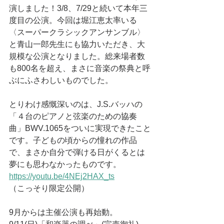
演しました！3/8、7/29と続いて本年三
度目の公演。今回は堀江恵太率いる
〈スーパークラシックアンサンブル〉
と青山一郎先生にも協力いただき、大
規模な公演となりました。総来場者数
も800名を超え、まさに音楽の祭典と呼
ぶにふさわしいものでした。
とりわけ感慨深いのは、J.S.バッハの
「４台のピアノと弦楽のための協奏
曲」BWV.1065をついに実現できたこと
です。子どもの頃からの憧れの作品
で、まさか自分で弾ける日がくるとは
夢にも思わなかったものです。
https://youtu.be/4NEj2HAX_ts
（こっそり限定公開）
9月からは主催公演も再始動。