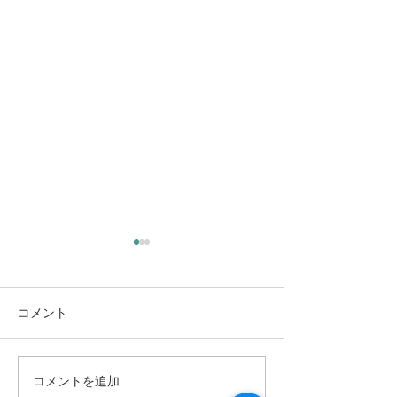
新年度を前にして（大阪
教育大・京都市立芸大合
格！）
3月も終わりに近づき、新年
コメント
度の気配がはっきりと感じら
れる時期となりました。 年度
最後のコンサートを終えつ
コメントを追加…
社会人向けピア
つ、同時に次年度冒頭から控