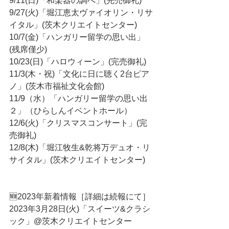
9/11(日)「和楽器の調べ」(完売御礼)
9/27(火)「堀江恵太ヴァイオリン・リサ
イタル」(茨木クリエイトセンター)
10/7(金)「ハンガリー留学の思い出」
(残席僅少)
10/23(日)「ハロウィーン」(完売御礼)
11/3(木・祝)「文化に日に聴く2台ピア
ノ」(茨木市福祉文化会館)
11/9（水）「ハンガリー留学の思い出
２」（ひらしんイベントホール）
12/6(火)「クリスマスコンサート」(完
売御礼)
12/8(木)「堀江牧生&乾将万デュオ・リ
サイタル」(茨木クリエイトセンター)
🆕2023年新着情報［詳細は続報にて］
2023年3月28日(火)「スイーツ&クラシ
ック」@茨木クリエイトセンター