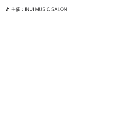
🎵 主催：INUI MUSIC SALON