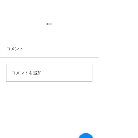
新年度を前にして（大阪
教育大・京都市立芸大合
格！）
3月も終わりに近づき、新年
コメント
度の気配がはっきりと感じら
れる時期となりました。 年度
最後のコンサートを終えつ
コメントを追加…
社会人向けピア
つ、同時に次年度冒頭から控
のコツ
えている公演・授業の準備に
追われる日々を過ごしていま
す。 この時期は、演奏活動と
並行して、もう一つ大きな節
目が訪れます。それが、生徒
たちの進路の決定です。 今年
は、中学生の頃から指導して
きた2人の生徒が、それぞれ