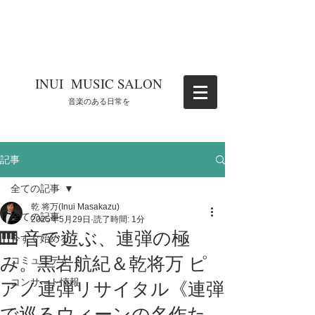
​INUI MUSIC SALON
​音楽のある日常を
記事
全ての記事
乾 将万(Inui Masakazu)
全ての記事
2025年5月29日
読了時間: 1分
🎹 音で遊ぶ、連弾の極
今すぐ始める
み。黒岩航紀＆乾将万 ピ
コミュニティ
コンサート情報
アノ連弾リサイタル《連弾
で巡るウィーンの名作た