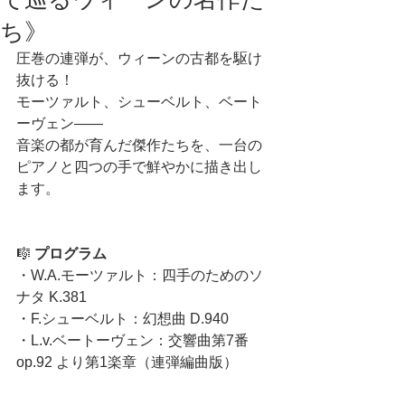
ち》
圧巻の連弾が、ウィーンの古都を駆け
抜ける！
モーツァルト、シューベルト、ベート
ーヴェン——
音楽の都が育んだ傑作たちを、一台の
ピアノと四つの手で鮮やかに描き出し
ます。
🎼 
プログラム
・W.A.モーツァルト：四手のためのソ
ナタ K.381
・F.シューベルト：幻想曲 D.940
・L.v.ベートーヴェン：交響曲第7番 
op.92 より第1楽章（連弾編曲版）