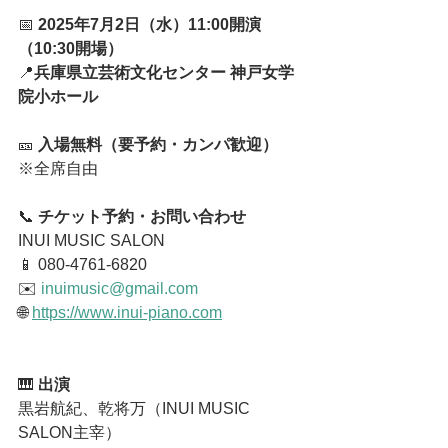
📅 
2025年7月2日（水）11:00開演
（10:30開場）
📍
兵庫県立芸術文化センター 神戸女学
院小ホール
🎫 
入場無料（要予約・カンパ歓迎）
※全席自由
📞 
チケット予約・お問い合わせ
INUI MUSIC SALON
📱 080-4761-6820
✉️ 
inuimusic@gmail.com
🌐 
https://www.inui-piano.com
🎹 
出演
黒岩航紀、乾将万（INUI MUSIC 
SALON主宰）