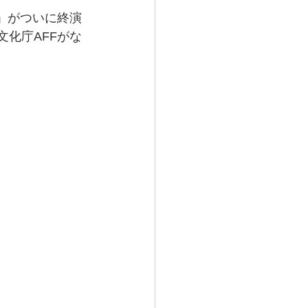
来」がついに終演
文化庁AFFがな