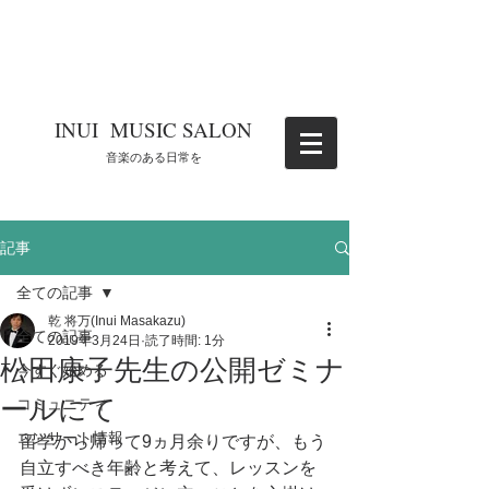
​INUI MUSIC SALON
​音楽のある日常を
記事
全ての記事
乾 将万(Inui Masakazu)
全ての記事
2019年3月24日
読了時間: 1分
松田康子先生の公開ゼミナ
今すぐ始める
ールにて
コミュニティ
コンサート情報
留学から帰って9ヵ月余りですが、もう
自立すべき年齢と考えて、レッスンを