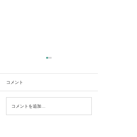
コメント
コメントを追加…
8/13（木）L’instant（ラン
8/11（火・祝
スタン）｜高木日向子、
テ・モロンタ 
ジュネーブ国際音楽コン
リサイタル｜南
クール優勝作を再演
ズエラの至宝が