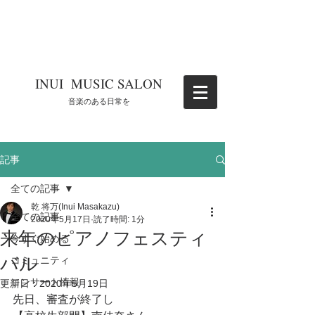
​INUI MUSIC SALON
​音楽のある日常を
記事
全ての記事
乾 将万(Inui Masakazu)
全ての記事
2020年5月17日
読了時間: 1分
来年のピアノフェスティ
今すぐ始める
バル
コミュニティ
コンサート情報
更新日：
2020年5月19日
先日、審査が終了し