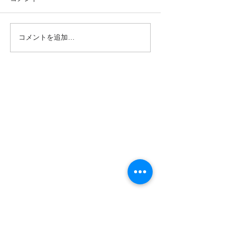
コメントを追加…
8/13（木）L’instant（ラン
8/11（火・祝
スタン）｜高木日向子、
テ・モロンタ 
ジュネーブ国際音楽コン
リサイタル｜南
クール優勝作を再演
ズエラの至宝が