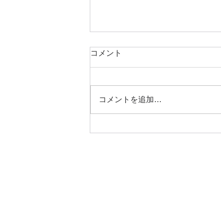
コメント
コメントを追加…
ART新聞【夏号】茨木魅力発
信プロジェクト特別号