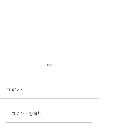
コメント
コメントを追加…
8/13（木）L’instant（ラン
8/11（火・祝
スタン）｜高木日向子、
テ・モロンタ 
ジュネーブ国際音楽コン
リサイタル｜南
クール優勝作を再演
ズエラの至宝が