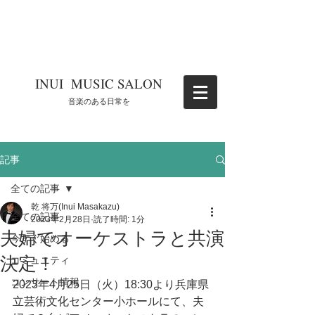
​INUI MUSIC SALON
​音楽のある日常を
記事
全ての記事
乾 将万(Inui Masakazu)
全ての記事
2023年2月28日
読了時間: 1分
夫婦でオーケストラと共演
今すぐ始める
決定！
コミュニティ
コンサート情報
2023年4月25日（火）18:30より兵庫県
立芸術文化センター小ホールにて、夫