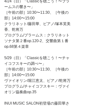
4/24（日）「Classicを聴こう！〜ブラ
ームスの響き〜」
［午前の部］10:30〜11:30、［午後の
部］14:00〜15:00
クラリネット/藤田華、ピアノ/塚本芙美
香、乾将万
プログラム/ブラームス：クラリネット
ソナタ第２番op.120-2、交響曲第１番
op.68第４楽章
5/29（日）「Classicを聴こう！〜チャ
イコフスキーの調べ〜」
［午前の部］10:30〜11:30、［午後の
部］14:00〜15:00
ヴァイオリン/堀江恵太、ピアノ/乾将万
プログラム/チャイコフスキー：ヴァイ
オリン協奏曲op.35　
INUI MUSIC SALON初登場の藤田華さ