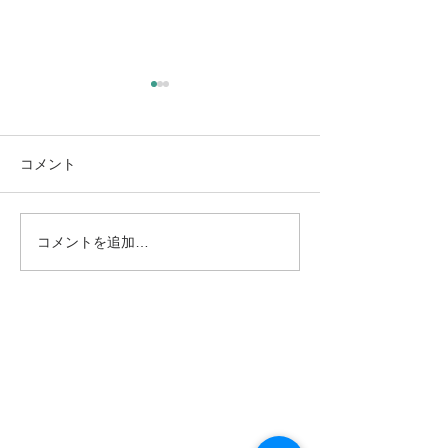
新年度を前にして（大阪
教育大・京都市立芸大合
格！）
3月も終わりに近づき、新年
コメント
度の気配がはっきりと感じら
れる時期となりました。 年度
最後のコンサートを終えつ
コメントを追加…
社会人向けピア
つ、同時に次年度冒頭から控
のコツ
えている公演・授業の準備に
追われる日々を過ごしていま
す。 この時期は、演奏活動と
並行して、もう一つ大きな節
目が訪れます。それが、生徒
たちの進路の決定です。 今年
は、中学生の頃から指導して