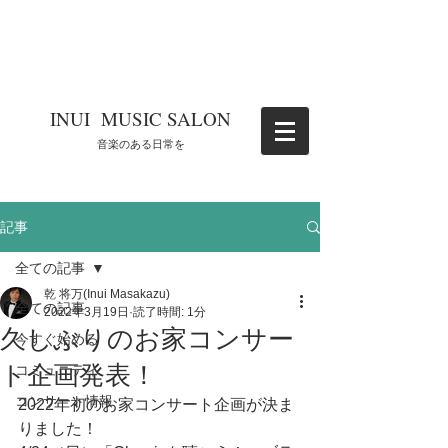
​INUI MUSIC SALON
​音楽のある日常を
記事
全ての記事
乾 将万(Inui Masakazu)
全ての記事
2022年3月19日
読了時間: 1分
久しぶりのお家コンサー
今すぐ始める
ト企画発表！
コミュニティ
コンサート情報
2022年初のお家コンサート企画が決ま
りました！