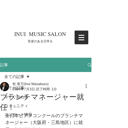
​INUI MUSIC SALON
​音楽のある日常を
記事
全ての記事
乾 将万(Inui Masakazu)
全ての記事
2024年7月3日
読了時間: 1分
ブランチマネージャー就
今すぐ始める
任！
コミュニティ
コンサート情報
全日本ピアノコンクールのブランチマ
ネージャー（大阪府・三島地区）に就