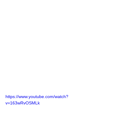
https://www.youtube.com/watch?
v=163wRvOSMLk