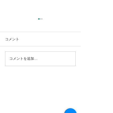
新年度を前にして（大阪
教育大・京都市立芸大合
格！）
3月も終わりに近づき、新年
コメント
度の気配がはっきりと感じら
れる時期となりました。 年度
最後のコンサートを終えつ
コメントを追加…
社会人向けピア
つ、同時に次年度冒頭から控
のコツ
えている公演・授業の準備に
追われる日々を過ごしていま
す。 この時期は、演奏活動と
並行して、もう一つ大きな節
目が訪れます。それが、生徒
たちの進路の決定です。 今年
は、中学生の頃から指導して
きた2人の生徒が、それぞれ