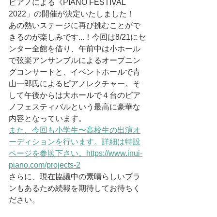
ピアノによる《PIANO FESTIVAL 
2022」の開催が決定いたしました！
あの熱いステージに再び挑むことがで
きるのが楽しみです...！今回は8/21にセ
ンター全館を借り、午前中は小ホール
で弦楽アンサンブルによるオープニン
グコンサートと、イベントホールで青
山一郎氏によるピアノレクチャー。そ
して午後からは大ホールで４台のピア
ノフェスティバルという最高に豪華な
内容となっています。
また、今回も小学生〜高校生の出演オ
ーディションを行います。詳細は特設
ページを参照下さい。https://www.inui-
piano.com/projects-2
さらに、現在協議中の素晴らしいプラ
ンもあるため続報を期待してお待ちく
ださい。