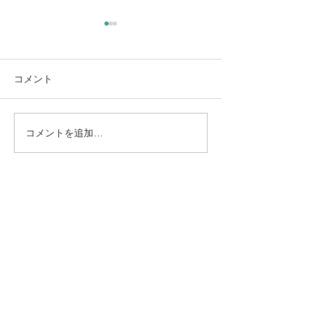
新年度を前にして（大阪
教育大・京都市立芸大合
格！）
3月も終わりに近づき、新年
コメント
度の気配がはっきりと感じら
れる時期となりました。 年度
最後のコンサートを終えつ
コメントを追加…
社会人向けピア
つ、同時に次年度冒頭から控
のコツ
えている公演・授業の準備に
追われる日々を過ごしていま
す。 この時期は、演奏活動と
並行して、もう一つ大きな節
目が訪れます。それが、生徒
たちの進路の決定です。 今年
は、中学生の頃から指導して
きた2人の生徒が、それぞれ
京都市立芸術大学、そして大