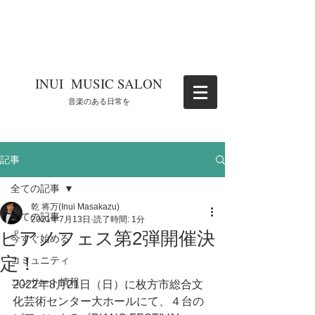
​INUI MUSIC SALON
​音楽のある日常を
記事
全ての記事
乾 将万(Inui Masakazu)
全ての記事
2021年7月13日
読了時間: 1分
ピアノフェス第2弾開催決
今すぐ始める
定！
コミュニティ
コンサート情報
2022年8月21日（日）に枚方市総合文
化芸術センター大ホールにて、４台の