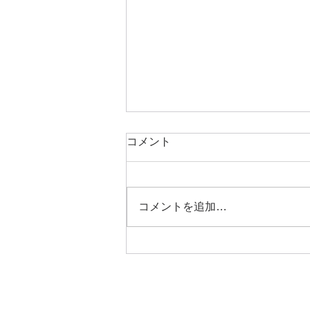
コメント
コメントを追加…
8/22（土）Future Classics
Vol.5｜鈴木謙一郎ピアノ・リ
サイタル with 乾 将万