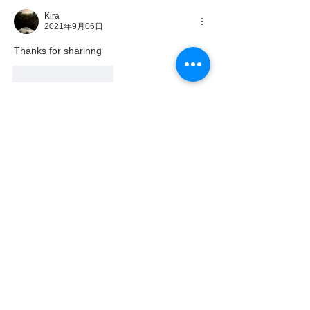
す。 この時期は、演奏活動と
Kira
並行して、もう一つ大きな節
2021年9月06日
目が訪れます。それが、生徒
Thanks for sharinng
たちの進路の決定です。 今年
いいね！
返信
は、中学生の頃から指導して
きた2人の生徒が、それぞれ
京都市立芸術大学、そして大
阪教育大学という国公立大学
に、