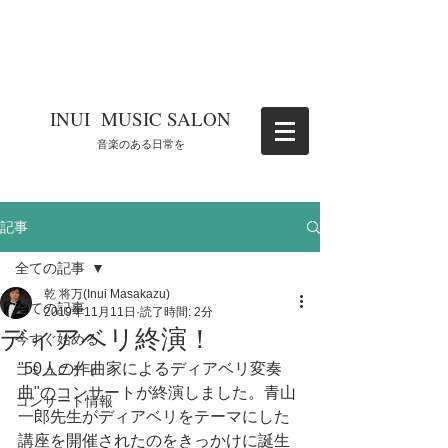
​INUI MUSIC SALON
​音楽のある日常を
記事
全ての記事
乾 将万(Inui Masakazu)
全ての記事
2019年11月11日
読了時間: 2分
ディアベリ終演！
今すぐ始める
"50人の作曲家によるディアベリ変奏
コミュニティ
曲"のコンサートが終演しました。青山
コンサート情報
一郎先生がディアベリをテーマにした
講座を開催されたのをきっかけに誕生