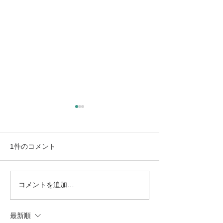
新年度を前にして（大阪
教育大・京都市立芸大合
格！）
3月も終わりに近づき、新年
1件のコメント
度の気配がはっきりと感じら
れる時期となりました。 年度
最後のコンサートを終えつ
コメントを追加…
社会人向けピア
つ、同時に次年度冒頭から控
のコツ
えている公演・授業の準備に
最新順
追われる日々を過ごしていま