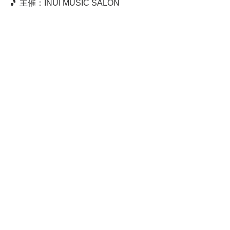
🎵 主催：INUI MUSIC SALON