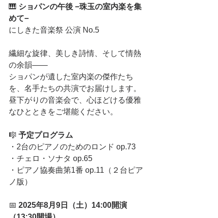
🎹 
ショパンの午後 −珠玉の室内楽を集
めて−
にしきた音楽祭 公演 No.5
繊細な旋律、美しき詩情、そして情熱
の余韻——
ショパンが遺した室内楽の傑作たち
を、名手たちの共演でお届けします。
昼下がりの音楽会で、心ほどける優雅
なひとときをご堪能ください。
🎼 
予定プログラム
・2台のピアノのためのロンド op.73
・チェロ・ソナタ op.65
・ピアノ協奏曲第1番 op.11（２台ピア
ノ版）
📅 
2025年8月9日（土）14:00開演
（13:30開場）