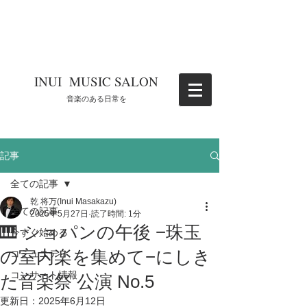
​INUI MUSIC SALON
​音楽のある日常を
記事
全ての記事
乾 将万(Inui Masakazu)
全ての記事
2025年5月27日
読了時間: 1分
🎹 ショパンの午後 −珠玉
今すぐ始める
の室内楽を集めて−にしき
コミュニティ
コンサート情報
た音楽祭 公演 No.5
更新日：
2025年6月12日