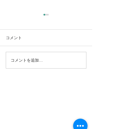
コメント
コメントを追加…
8/30（日）傑作の森 Vol.6
8/29（土）傑作の森
｜堀江牧生＆乾 将万―フ
｜堀江牧生＆乾
ランスとハンガリーをめ
ートーヴェンの
ぐるチェロ