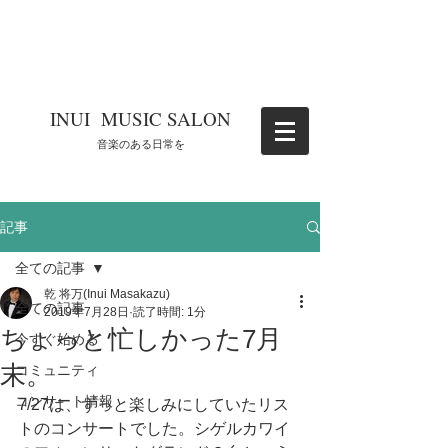
​INUI MUSIC SALON
​音楽のある日常を
記事
全ての記事
乾 将万(Inui Masakazu)
全ての記事
2019年7月28日
読了時間: 1分
ちょっと忙しかった7月
今すぐ始める
末。
コミュニティ
コンサート情報
7/27は、ずっと楽しみにしていたリス
トのコンサートでした。シゲルカワイ