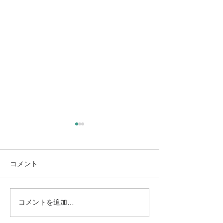
コメント
コメントを追加…
8/13（木）L’instant（ラン
8/11（火・祝
スタン）｜高木日向子、
テ・モロンタ 