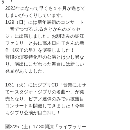
2023年になって早くも１ヶ月が過ぎて
しまいびっくりしています。
1/29（日）には新年最初のコンサート
「音でつづる ふるさとからのメッセー
ジ」に出演しました。お馴染みの堀江
ファミリーと共に高木日向子さんの新
作《双子の星》を演奏しました！
普段の演奏特化型の公演とは少し異な
り、演出にこだわった舞台には新しい
発見がありました。
1/31（火）にはジブリCD「音楽によせ
て〜スタジオ・ジブリの名曲〜」が発
売となり、ピアノ連弾のみでお披露目
コンサートを開催してきました！今年
もジブリ公演が目白押し！
🆕2/25（土）17:30開演「ライブラリー