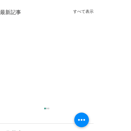
すべて表示
最新記事
新年度を前にして（大阪
教育大・京都市立芸大合
格！）