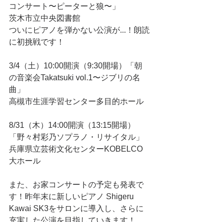
コンサート〜ピーターと狼〜」
茨木市立中央図書館
ついにピアノを弾かない公演が...！朗読
に初挑戦です！
3/4（土）10:00開演（9:30開場）「朝
の音楽会Takatsuki vol.1〜ジブリの名
曲」
高槻市生涯学習センター多目的ホール
8/31（木）14:00開演（13:15開場）
「野々村彩乃ソプラノ・リサイタル」
兵庫県立芸術文化センターKOBELCO
大ホール
また、お家コンサートの予定も発表で
す！昨年末に新しいピアノ Shigeru 
Kawai SK3をサロンに導入し、さらに
充実した公演を目指していきます！