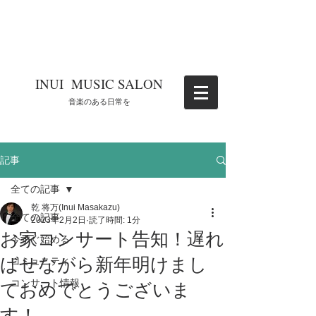
​INUI MUSIC SALON
​音楽のある日常を
記事
全ての記事
乾 将万(Inui Masakazu)
全ての記事
2023年2月2日
読了時間: 1分
お家コンサート告知！遅れ
今すぐ始める
ばせながら新年明けまし
コミュニティ
コンサート情報
ておめでとうございま
す！