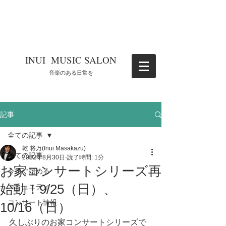
​INUI MUSIC SALON
​音楽のある日常を
記事
全ての記事
乾 将万(Inui Masakazu)
全ての記事
2022年8月30日
読了時間: 1分
お家コンサートシリーズ再
今すぐ始める
始動！9/25（日）、
コミュニティ
コンサート情報
10/16（日）
久しぶりのお家コンサートシリーズで