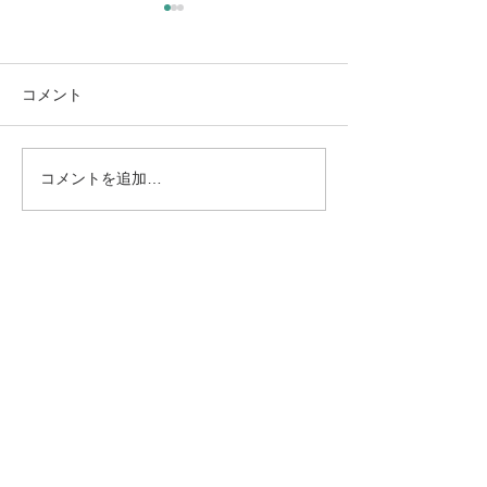
新年度を前にして（大阪
教育大・京都市立芸大合
格！）
3月も終わりに近づき、新年
コメント
度の気配がはっきりと感じら
れる時期となりました。 年度
最後のコンサートを終えつ
コメントを追加…
社会人向けピア
つ、同時に次年度冒頭から控
のコツ
えている公演・授業の準備に
追われる日々を過ごしていま
す。 この時期は、演奏活動と
並行して、もう一つ大きな節
目が訪れます。それが、生徒
たちの進路の決定です。 今年
は、中学生の頃から指導して
きた2人の生徒が、それぞれ
京都市立芸術大学、そして大
阪教育大学という国公立大学
に、