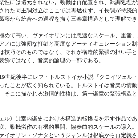
楽性には還元されない。動機は再配置され、転調処理が
された同主調対立はここでは再燃せず、イ長調が持続的
葛藤から統合への過程を描く三楽章構造として理解でき
極めて高い。ヴァイオリンには急速なスケール、重音、
アノには強靭な打鍵と高度なアーティキュレーション制
は技巧そのものではなく、それが構造的緊張の担い手と
装飾ではなく、音楽的論理の一部である。
19世紀後半にレフ・トルストイが小説『クロイツェル
ったことが広く知られている。トルストイは音楽の情動
、そこに描かれる激情的性格は、第一楽章の緊張構造と
ェル》は室内楽史における構造的転換点を示す作品であ
底、動機労作の有機的展開、協奏曲的スケールの導入。
ァイオリン・ソナタというジャンルは根底から再定義さ