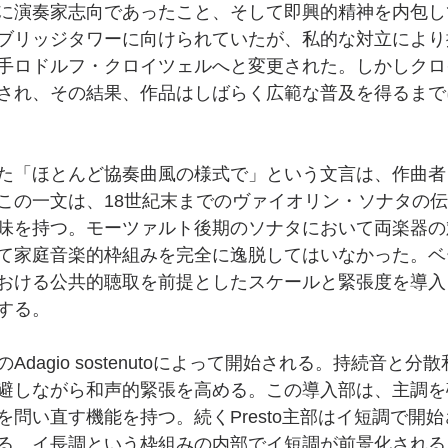
に演奏家志向であったこと、そして即興的精神を内包し
ブリッジタワーに向けられていたが、私的な対立により
手ロドルフ・クロイツェルへと変更された。しかしクロ
され、その結果、作品はしばらく広範な普及を得るまで
た「ほとんど協奏曲風の様式で」という文言は、作曲者
この一文は、18世紀末までのヴァイオリン・ソナタの
味を持つ。モーツァルト後期のソナタにおいて両楽器の
て家庭音楽的枠組みを完全に逸脱してはいなかった。ベ
おける公共的聴取を前提としたスケールと緊張度を導入
する。
dagio sostenutoによって開始される。持続音と分
避しながら和声的緊張を高める。この導入部は、主調を
を問い直す機能を持つ。続くPresto主部はイ短調で開
る。イ長調という枠組みの内部でイ短調が前景化される