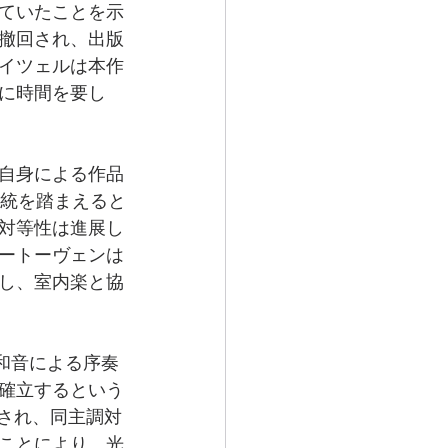
ていたことを示
撤回され、出版
イツェルは本作
に時間を要し
自身による作品
伝統を踏まえると
対等性は進展し
ートーヴェンは
し、室内楽と協
散和音による序奏
確立するという
始され、同主調対
ことにより、光