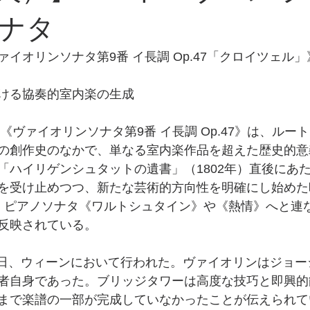
ナタ
イオリンソナタ第9番 イ長調 Op.47「クロイツェル」
ける協奏的室内楽の生成
た《ヴァイオリンソナタ第9番 イ長調 Op.47》は、ルー
の創作史のなかで、単なる室内楽作品を超えた歴史的意
「ハイリゲンシュタットの遺書」（1802年）直後にあ
を受け止めつつ、新たな芸術的方向性を明確にし始めた
、ピアノソナタ《ワルトシュタイン》や《熱情》へと連
反映されている。
月24日、ウィーンにおいて行われた。ヴァイオリンはジョ
者自身であった。ブリッジタワーは高度な技巧と即興的
まで楽譜の一部が完成していなかったことが伝えられて