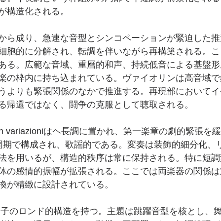
が構造化される。
から成り、急速な音型とシンコペーションが緊迫した推
細胞的に分解され、転調を伴いながら再構築される。こ
ある。広範な音域、重層的和声、持続低音による基盤形
楽の枠内に持ち込まれている。ヴァイオリンは高音域で
うよりも緊張関係のなかで推進する。再現部においてイ
る帰還ではなく、闘争の克服として聴取される。
 con variazioniはヘ長調に置かれ、第一楽章の劇的緊
周期で構成され、歌謡的である。変奏は装飾的細分化、
法を用いるが、構造的秩序は常に保持される。特に短調
体の感情的振幅が拡張される。ここでは両楽器の関係は
換が精緻に設計されている。
6/8拍子のロンド的構造を持つ。主題は跳躍音型を核とし、