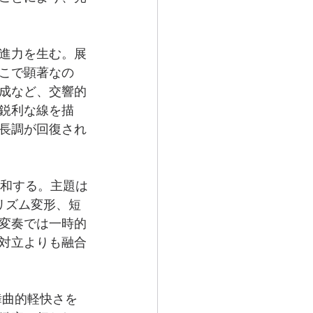
進力を生む。展
こで顕著なの
成など、交響的
鋭利な線を描
長調が回復され
張を緩和する。主題は
リズム変形、短
変奏では一時的
対立よりも融合
舞曲的軽快さを