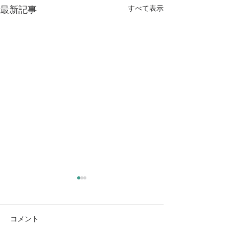
すべて表示
最新記事
新年度を前にして（大阪
教育大・京都市立芸大合
格！）
3月も終わりに近づき、新年
コメント