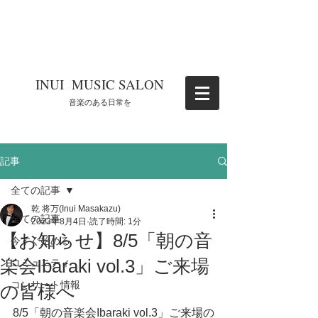
​INUI MUSIC SALON
​音楽のある日常を
記事
全ての記事
乾 将万(Inui Masakazu)
全ての記事
2023年8月4日
読了時間: 1分
【お知らせ】8/5「朝の音
今すぐ始める
楽会Ibaraki vol.3」ご来場
コミュニティ
コンサート情報
の皆様へ
8/5「朝の音楽会Ibaraki vol.3」ご来場の